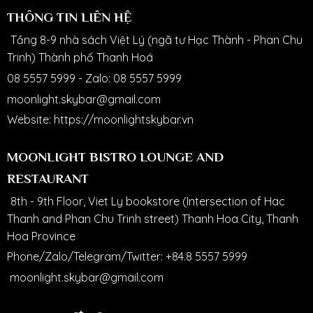
THÔNG TIN LIÊN HỆ
Tầng 8-9 nhà sách Việt Lý (ngã tư Hạc Thành - Phan Chu
Trinh) Thành phố Thanh Hoá
08 5557 5999
-
Zalo: 08 5557 5999
moonlight.skybar@gmail.com
Website:
https://moonlightskybar.vn
MOONLIGHT BISTRO LOUNGE AND
RESTAURANT
8th - 9th Floor, Viet Ly bookstore (Intersection of Hac
Thanh and Phan Chu Trinh street) Thanh Hoa City, Thanh
Hoa Province
Phone/Zalo/Telegram/Twitter:
+84.8 5557 5999
moonlight.skybar@gmail.com