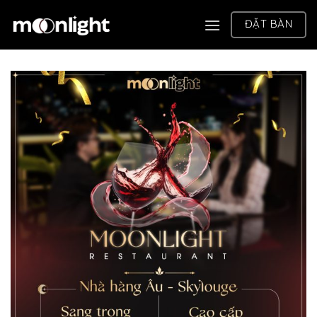
Chuyển
ĐẶT BÀN
đến
nội
dung