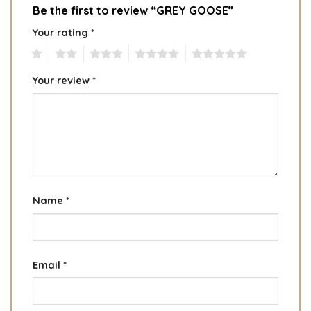
Be the first to review “GREY GOOSE”
Your rating
*
1
2
3
4
5
Your review
*
Name
*
Email
*