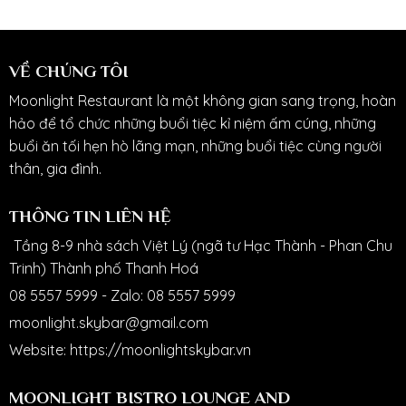
VỀ CHÚNG TÔI
Moonlight Restaurant là một không gian sang trọng, hoàn
hảo để tổ chức những buổi tiệc kỉ niệm ấm cúng, những
buổi ăn tối hẹn hò lãng mạn, những buổi tiệc cùng người
thân, gia đình.
THÔNG TIN LIÊN HỆ
Tầng 8-9 nhà sách Việt Lý (ngã tư Hạc Thành - Phan Chu
Trinh) Thành phố Thanh Hoá
08 5557 5999
-
Zalo: 08 5557 5999
moonlight.skybar@gmail.com
Website:
https://moonlightskybar.vn
MOONLIGHT BISTRO LOUNGE AND