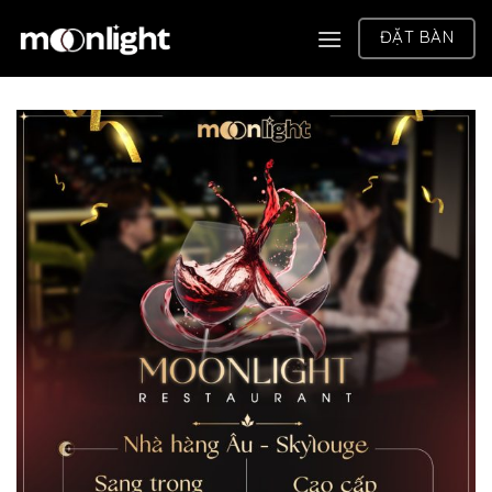
Chuyển
ĐẶT BÀN
đến
nội
dung