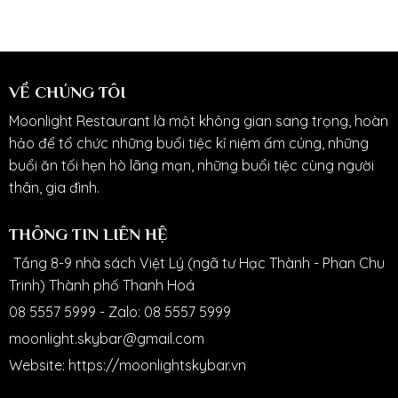
VỀ CHÚNG TÔI
Moonlight Restaurant là một không gian sang trọng, hoàn
hảo để tổ chức những buổi tiệc kỉ niệm ấm cúng, những
buổi ăn tối hẹn hò lãng mạn, những buổi tiệc cùng người
thân, gia đình.
THÔNG TIN LIÊN HỆ
Tầng 8-9 nhà sách Việt Lý (ngã tư Hạc Thành - Phan Chu
Trinh) Thành phố Thanh Hoá
08 5557 5999
-
Zalo: 08 5557 5999
moonlight.skybar@gmail.com
Website:
https://moonlightskybar.vn