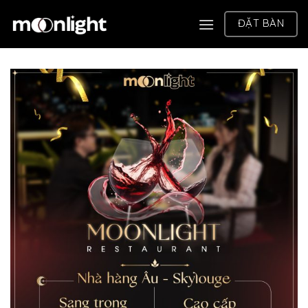
Chuyển
ĐẶT BÀN
đến
nội
dung