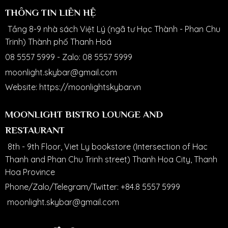
THÔNG TIN LIÊN HỆ
Tầng 8-9 nhà sách Việt Lý (ngã tư Hạc Thành - Phan Chu
Trinh) Thành phố Thanh Hoá
08 5557 5999
-
Zalo: 08 5557 5999
moonlight.skybar@gmail.com
Website:
https://moonlightskybar.vn
MOONLIGHT BISTRO LOUNGE AND
RESTAURANT
8th - 9th Floor, Viet Ly bookstore (Intersection of Hac
Thanh and Phan Chu Trinh street) Thanh Hoa City, Thanh
Hoa Province
Phone/Zalo/Telegram/Twitter:
+84.8 5557 5999
moonlight.skybar@gmail.com