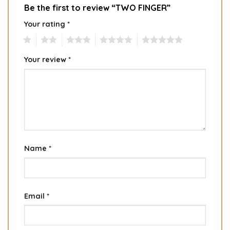
Be the first to review “TWO FINGER”
Your rating
*
1
2
3
4
5
Your review
*
Name
*
Email
*