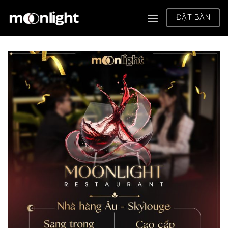
Chuyển
ĐẶT BÀN
đến
nội
dung